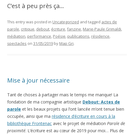
C’est à peu près ça…
This entry was posted in
Uncategorized
and tagged
actes de
parole
,
critique
,
debout
,
écriture
,
fanzine
,
Marie-Paule Grimaldi
,
médiation
,
performance
,
Poésie
,
publications
,
résidence
,
spectacles
on
31/05/2019
by
Map Gri
.
Mise à jour nécessaire
Tant de choses à partager mais le temps me manque! La
fondation de ma compagnie artistique
Debout: Actes de
parole
et les beaux projets qui l’ont lancée m’ont tenue bien
occupée, ainsi que ma
résidence d’écriture en cours à la
bibliothèque Frontenac
avec le projet de médiation
Parole de
proximité
. L’écriture est au cœur de 2019 pour moi… Plus de