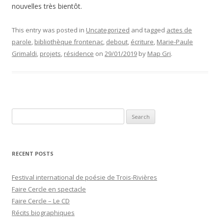
nouvelles très bientôt.
This entry was posted in
Uncategorized
and tagged
actes de
parole
,
bibliothèque frontenac
,
debout
,
écriture
,
Marie-Paule
Grimaldi
,
projets
,
résidence
on
29/01/2019
by
Map Gri
.
Search
for:
RECENT POSTS
Festival international de poésie de Trois-Rivières
Faire Cercle en spectacle
Faire Cercle – Le CD
Récits biographiques