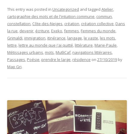
This entry was posted in
Uncategorized
and tagged
Atelier
,
cartographie des mots et de l'intuition commune
,
commun
,
constellation
,
Côte-des-Neiges
,
création
,
création collective
,
Dans
la rue
,
devenir
,
écriture
,
Exeko
,
femmes
,
Femmes du monde
,
Grimaldi
,
immigration
,
itinérance
,
langage
,
le vaste
,
les mots
,
lettre
,
lettre au monde que j'ai quitté
,
littérature
,
Marie-Paule
,
Métissages urbains
,
mots
,
MutliCaf
,
navigations littéraires
,
Passages
,
Poésie
,
prendre le large
,
résidence
on
27/10/2019
by
Map Gri
.