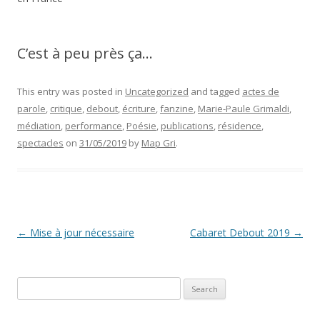
C’est à peu près ça…
This entry was posted in
Uncategorized
and tagged
actes de
parole
,
critique
,
debout
,
écriture
,
fanzine
,
Marie-Paule Grimaldi
,
médiation
,
performance
,
Poésie
,
publications
,
résidence
,
spectacles
on
31/05/2019
by
Map Gri
.
Post navigation
←
Mise à jour nécessaire
Cabaret Debout 2019
→
Search
for: