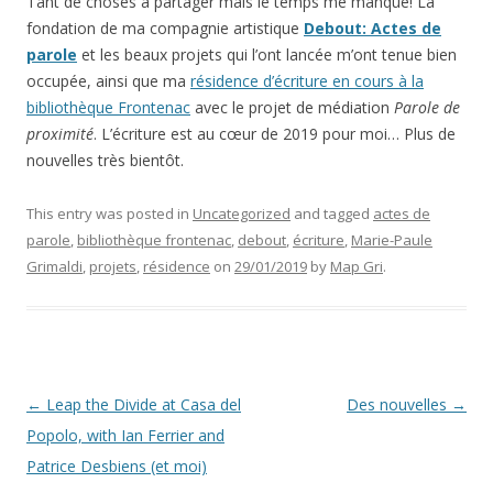
Tant de choses à partager mais le temps me manque! La
fondation de ma compagnie artistique
Debout: Actes de
parole
et les beaux projets qui l’ont lancée m’ont tenue bien
occupée, ainsi que ma
résidence d’écriture en cours à la
bibliothèque Frontenac
avec le projet de médiation
Parole de
proximité
. L’écriture est au cœur de 2019 pour moi… Plus de
nouvelles très bientôt.
This entry was posted in
Uncategorized
and tagged
actes de
parole
,
bibliothèque frontenac
,
debout
,
écriture
,
Marie-Paule
Grimaldi
,
projets
,
résidence
on
29/01/2019
by
Map Gri
.
Post navigation
←
Leap the Divide at Casa del
Des nouvelles
→
Popolo, with Ian Ferrier and
Patrice Desbiens (et moi)