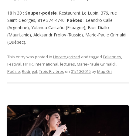
18 h 30 :
Souper-poésie
. Restaurant Le Lupin, 376, rue
Saint-Georges, 819 374-4740.
Poètes
: Leandro Calle
(Argentine), Yolanda Castaño (Espagne), Bios Diallo
(Mauritanie), Aleksandr Frolov (Russie), Marie-Paule Grimaldi
(Québec).
This entry was posted in
Uncategorized
and tagged
Éoliennes
,
Festival
,
FIPTR
,
international
,
lectures
,
Marie-Paule Grimaldi
,
Poésie
,
Rodrigol
,
Trois-Rivières
on
01/10/2015
by
Map Gri
.