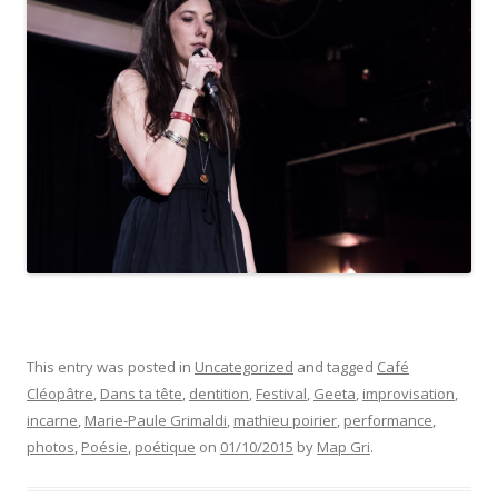
This entry was posted in
Uncategorized
and tagged
Café
Cléopâtre
,
Dans ta tête
,
dentition
,
Festival
,
Geeta
,
improvisation
,
incarne
,
Marie-Paule Grimaldi
,
mathieu poirier
,
performance
,
photos
,
Poésie
,
poétique
on
01/10/2015
by
Map Gri
.