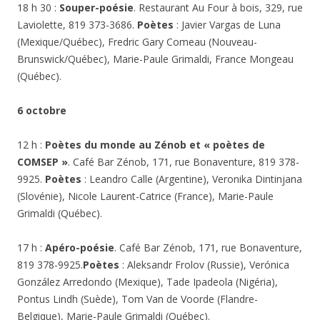
18 h 30 :
Souper-poésie
. Restaurant Au Four à bois, 329, rue
Laviolette, 819 373-3686.
Poètes
: Javier Vargas de Luna
(Mexique/Québec), Fredric Gary Comeau (Nouveau-
Brunswick/Québec), Marie-Paule Grimaldi, France Mongeau
(Québec).
6 octobre
12 h :
Poètes du monde au Zénob
et « poètes de
COMSEP »
.
Café Bar Zénob, 171, rue Bonaventure, 819 378-
9925.
Poètes
: Leandro Calle (Argentine), Veronika Dintinjana
(Slovénie), Nicole Laurent-Catrice (France), Marie-Paule
Grimaldi (Québec).
17 h :
Apéro-poésie
.
Café Bar Zénob, 171, rue Bonaventure,
819 378-9925.
Poètes
:
Aleksandr Frolov (Russie), Verónica
González Arredondo (Mexique), Tade Ipadeola (Nigéria),
Pontus Lindh (Suède), Tom Van de Voorde (Flandre-
Belgique), Marie-Paule Grimaldi (Québec).