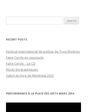
Search
for:
RECENT POSTS
Festival international de poésie de Trois-Rivières
Faire Cercle en spectacle
Faire Cercle – Le CD
Récits biographiques
Salon du livre de Montréal 2023
PERFORMANCE À LA PLACE DES ARTS MARS 2014