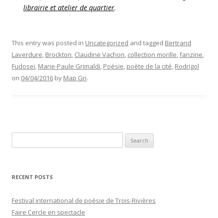
librairie et atelier de quartier
.
This entry was posted in
Uncategorized
and tagged
Bertrand
Laverdure
,
Brockton
,
Claudine Vachon
,
collection morille
,
fanzine
,
Fudosei
,
Marie-Paule Grimaldi
,
Poésie
,
poète de la cité
,
Rodrigol
on
04/04/2016
by
Map Gri
.
Search
for:
RECENT POSTS
Festival international de poésie de Trois-Rivières
Faire Cercle en spectacle