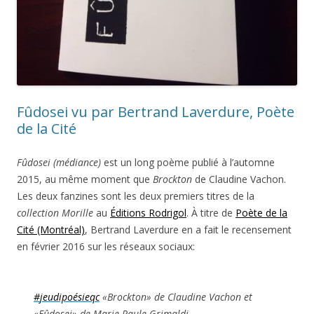
Fûdosei vu par Bertrand Laverdure, Poète
de la Cité
Fûdosei (médiance)
est un long poème publié à l’automne
2015, au même moment que
Brockton
de Claudine Vachon.
Les deux fanzines sont les deux premiers titres de la
collection Morille
au
Éditions Rodrigol
. À titre de
Poète de la
Cité (Montréal)
, Bertrand Laverdure en a fait le recensement
en février 2016 sur les réseaux sociaux:
‪#‎
jeudipoésieqc
«Brockton» de Claudine Vachon et
«Fûdosei» de Marie-Paule Grimaldi