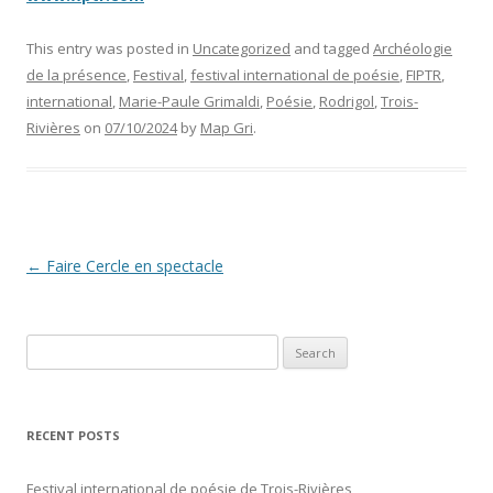
This entry was posted in
Uncategorized
and tagged
Archéologie
de la présence
,
Festival
,
festival international de poésie
,
FIPTR
,
international
,
Marie-Paule Grimaldi
,
Poésie
,
Rodrigol
,
Trois-
Rivières
on
07/10/2024
by
Map Gri
.
Post navigation
←
Faire Cercle en spectacle
Search
for:
RECENT POSTS
Festival international de poésie de Trois-Rivières