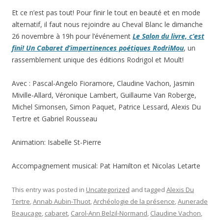
Et ce n’est pas tout! Pour finir le tout en beauté et en mode
alternatif, il faut nous rejoindre au Cheval Blanc le dimanche
26 novembre à 19h pour l’événement
Le Salon du livre, c’est
fini! Un Cabaret d’impertinences poétiques RodriMou
, un
rassemblement unique des éditions Rodrigol et Moult!
Avec : Pascal-Angelo Fioramore, Claudine Vachon, Jasmin
Miville-Allard, Véronique Lambert, Guillaume Van Roberge,
Michel Simonsen, Simon Paquet, Patrice Lessard, Alexis Du
Tertre et Gabriel Rousseau
Animation: Isabelle St-Pierre
Accompagnement musical: Pat Hamilton et Nicolas Letarte
This entry was posted in
Uncategorized
and tagged
Alexis Du
Tertre
,
Annab Aubin-Thuot
,
Archéologie de la présence
,
Aunerade
Beaucage
,
cabaret
,
Carol-Ann Belzil-Normand
,
Claudine Vachon
,