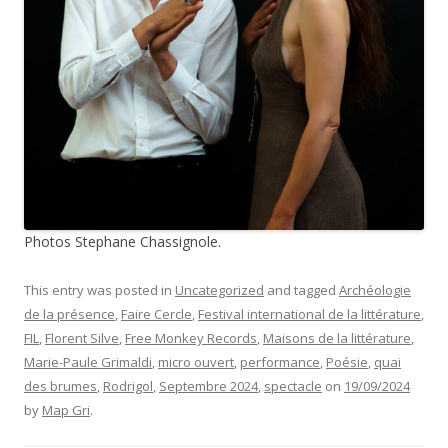
Photos Stephane Chassignole.
This entry was posted in
Uncategorized
and tagged
Archéologie
de la présence
,
Faire Cercle
,
Festival international de la littérature
,
FIL
,
Florent Silve
,
Free Monkey Records
,
Maisons de la littérature
,
Marie-Paule Grimaldi
,
micro ouvert
,
performance
,
Poésie
,
quai
des brumes
,
Rodrigol
,
Septembre 2024
,
spectacle
on
19/09/2024
by
Map Gri
.