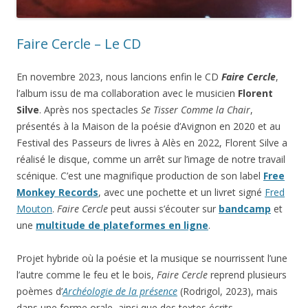
Faire Cercle – Le CD
En novembre 2023, nous lancions enfin le CD
Faire Cercle
,
l’album issu de ma collaboration avec le musicien
Florent
Silve
. Après nos spectacles
Se Tisser Comme la Chair
,
présentés à la Maison de la poésie d’Avignon en 2020 et au
Festival des Passeurs de livres à Alès en 2022, Florent Silve a
réalisé le disque, comme un arrêt sur l’image de notre travail
scénique. C’est une magnifique production de son label
Free
Monkey Records
, avec une pochette et un livret signé
Fred
Mouton
.
Faire Cercle
peut aussi s’écouter sur
bandcamp
et
une
multitude de plateformes en ligne
.
Projet hybride où la poésie et la musique se nourrissent l’une
l’autre comme le feu et le bois,
Faire Cercle
reprend plusieurs
poèmes d’
Archéologie de la présence
(Rodrigol, 2023), mais
dans une forme orale, ainsi que des textes écrits