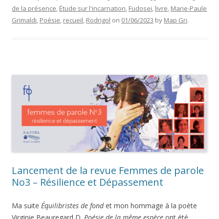
de la présence
,
Étude sur l'incarnation
,
Fudosei
,
livre
,
Marie-Paule
Grimaldi
,
Poésie
,
recueil
,
Rodrigol
on
01/06/2023
by
Map Gri
.
Lancement de la revue Femmes de parole
No3 – Résilience et Dépassement
Ma suite
Équilibristes de fond
et mon hommage à la poète
Virginie Beauregard D.
Poésie de la même espèce
ont été