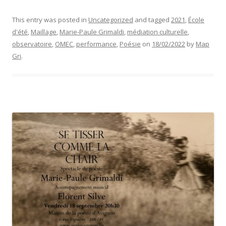
This entry was posted in
Uncategorized
and tagged
2021
,
École
d'été
,
Maillage
,
Marie-Paule Grimaldi
,
médiation culturelle
,
observatoire
,
OMEC
,
performance
,
Poésie
on
18/02/2022
by
Map
Gri
.