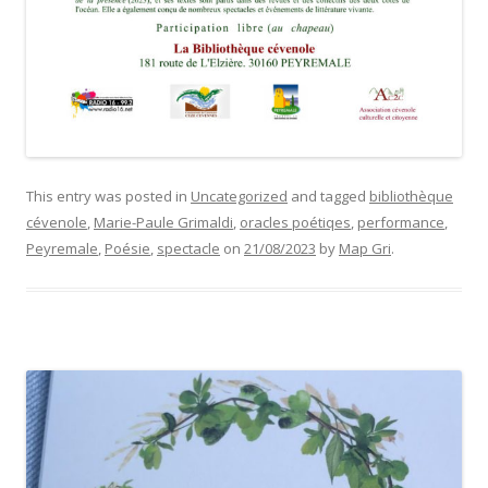
This entry was posted in
Uncategorized
and tagged
bibliothèque
cévenole
,
Marie-Paule Grimaldi
,
oracles poétiqes
,
performance
,
Peyremale
,
Poésie
,
spectacle
on
21/08/2023
by
Map Gri
.