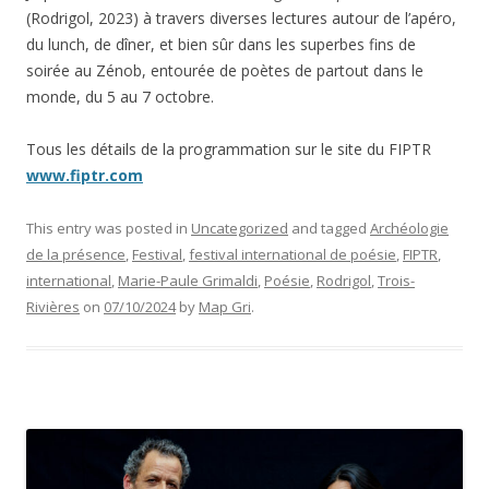
(Rodrigol, 2023) à travers diverses lectures autour de l’apéro,
du lunch, de dîner, et bien sûr dans les superbes fins de
soirée au Zénob, entourée de poètes de partout dans le
monde, du 5 au 7 octobre.
Tous les détails de la programmation sur le site du FIPTR
www.fiptr.com
This entry was posted in
Uncategorized
and tagged
Archéologie
de la présence
,
Festival
,
festival international de poésie
,
FIPTR
,
international
,
Marie-Paule Grimaldi
,
Poésie
,
Rodrigol
,
Trois-
Rivières
on
07/10/2024
by
Map Gri
.