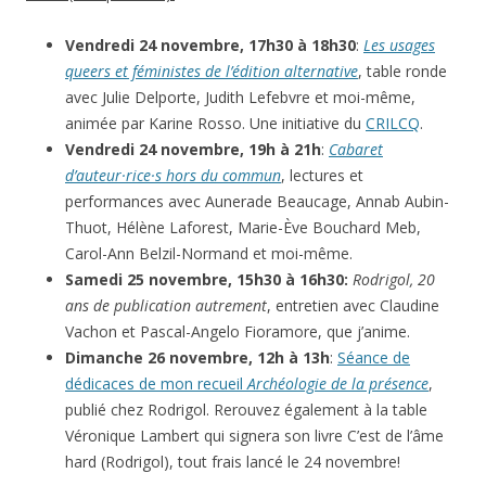
Vendredi 24 novembre, 17h30 à 18h30
:
Les usages
queers et féministes de l’édition alternative
, table ronde
avec Julie Delporte, Judith Lefebvre et moi-même,
animée par Karine Rosso. Une initiative du
CRILCQ
.
Vendredi 24 novembre, 19h à 21h
:
Cabaret
d’auteur·rice·s hors du commun
, lectures et
performances avec Aunerade Beaucage, Annab Aubin-
Thuot, Hélène Laforest, Marie-Ève Bouchard Meb,
Carol-Ann Belzil-Normand et moi-même.
Samedi 25 novembre, 15h30 à 16h30:
Rodrigol, 20
ans de publication autrement
, entretien avec Claudine
Vachon et Pascal-Angelo Fioramore, que j’anime.
Dimanche 26 novembre, 12h à 13h
:
Séance de
dédicaces de mon recueil
Archéologie de la présence
,
publié chez Rodrigol. Rerouvez également à la table
Véronique Lambert qui signera son livre C’est de l’âme
hard (Rodrigol), tout frais lancé le 24 novembre!