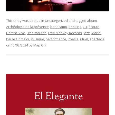
This entry was posted in
Uncategorized
and tagged
album
,
Archéologie de la présence
,
bandcamp
,
booking
,
CD
,
écoute
,
Florent Silve
,
Fred mouton
,
Free Monkey Records
,
jazz
,
Marie-
Paule Grimaldi
,
Musique
,
performance
,
Poésie
,
rituel
,
spectacle
on
15/03/2024
by
Map Gri
.