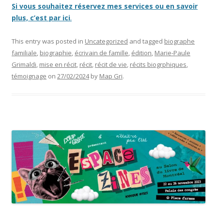
Si vous souhaitez réservez mes services ou en savoir
plus, c’est par ici
.
This entry was posted in
Uncategorized
and tagged
biographe
familiale
,
biographie
,
écrivain de famille
,
édition
,
Marie-Paule
Grimaldi
,
mise en récit
,
récit
,
récit de vie
,
récits biogrphiques
,
témoignage
on
27/02/2024
by
Map Gri
.