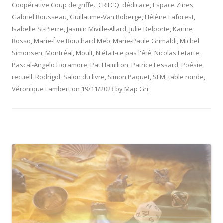
Coopérative Coup de griffe.
,
CRILCQ
,
dédicace
,
Espace Zines
,
Gabriel Rousseau
,
Guillaume-Van Roberge
,
Hélène Laforest
,
Isabelle St-Pierre
,
Jasmin Miville-Allard
,
Julie Delporte
,
Karine
Rosso
,
Marie-Ève Bouchard Meb
,
Marie-Paule Grimaldi
,
Michel
Simonsen
,
Montréal
,
Moult
,
N'était-ce pas l'été
,
Nicolas Letarte
,
Pascal-Angelo Fioramore
,
Pat Hamilton
,
Patrice Lessard
,
Poésie
,
recueil
,
Rodrigol
,
Salon du livre
,
Simon Paquet
,
SLM
,
table ronde
,
Véronique Lambert
on
19/11/2023
by
Map Gri
.