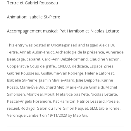
Tertre et Gabriel Rousseau
Animation: Isabelle St-Pierre
Accompagnement musical: Pat Hamilton et Nicolas Letarte
This entry was posted in
Uncategorized
and tagged
Alexis Du
Tertre
,
Annab Aubin-Thuot
,
Archéologie de la présence
,
Aunerade
Beaucage
,
cabaret
,
Carol-Ann Belzil-Normand
,
Claudine Vachon
,
Coopérative Coup de griffe.
,
CRILCQ
,
dédicace
,
Espace Zines
,
Gabriel Rousseau
,
Guillaume-Van Roberge
,
Hélène Laforest
,
Isabelle St-Pierre
,
Jasmin Miville-Allard
,
Julie Delporte
,
Karine
Rosso
,
Marie-Ève Bouchard Meb
,
Marie-Paule Grimaldi
,
Michel
Simonsen
,
Montréal
,
Moult
,
N'était-ce pas l'été
,
Nicolas Letarte
,
Pascal-Angelo Fioramore
,
Pat Hamilton
,
Patrice Lessard
,
Poésie
,
recueil
,
Rodrigol
,
Salon du livre
,
Simon Paquet
,
SLM
,
table ronde
,
Véronique Lambert
on
19/11/2023
by
Map Gri
.