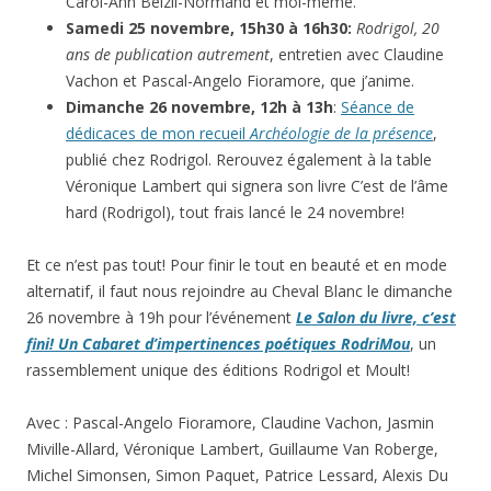
Carol-Ann Belzil-Normand et moi-même.
Samedi 25 novembre, 15h30 à 16h30:
Rodrigol, 20
ans de publication autrement
, entretien avec Claudine
Vachon et Pascal-Angelo Fioramore, que j’anime.
Dimanche 26 novembre, 12h à 13h
:
Séance de
dédicaces de mon recueil
Archéologie de la présence
,
publié chez Rodrigol. Rerouvez également à la table
Véronique Lambert qui signera son livre C’est de l’âme
hard (Rodrigol), tout frais lancé le 24 novembre!
Et ce n’est pas tout! Pour finir le tout en beauté et en mode
alternatif, il faut nous rejoindre au Cheval Blanc le dimanche
26 novembre à 19h pour l’événement
Le Salon du livre, c’est
fini! Un Cabaret d’impertinences poétiques RodriMou
, un
rassemblement unique des éditions Rodrigol et Moult!
Avec : Pascal-Angelo Fioramore, Claudine Vachon, Jasmin
Miville-Allard, Véronique Lambert, Guillaume Van Roberge,
Michel Simonsen, Simon Paquet, Patrice Lessard, Alexis Du