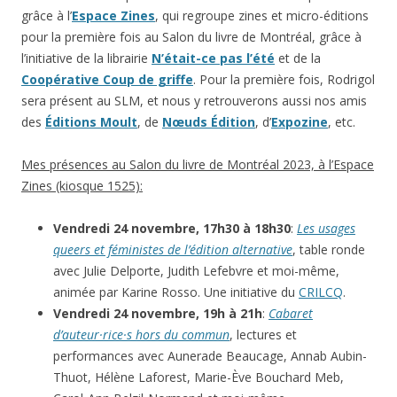
grâce à l’
Espace Zines
, qui regroupe zines et micro-éditions
pour la première fois au Salon du livre de Montréal, grâce à
l’initiative de la librairie
N’était-ce pas l’été
et de la
Coopérative Coup de griffe
. Pour la première fois, Rodrigol
sera présent au SLM, et nous y retrouverons aussi nos amis
des
Éditions Moult
, de
Nœuds Édition
, d’
Expozine
, etc.
Mes présences au Salon du livre de Montréal 2023, à l’Espace
Zines (kiosque 1525):
Vendredi 24 novembre, 17h30 à 18h30
:
Les usages
queers et féministes de l’édition alternative
, table ronde
avec Julie Delporte, Judith Lefebvre et moi-même,
animée par Karine Rosso. Une initiative du
CRILCQ
.
Vendredi 24 novembre, 19h à 21h
:
Cabaret
d’auteur·rice·s hors du commun
, lectures et
performances avec Aunerade Beaucage, Annab Aubin-
Thuot, Hélène Laforest, Marie-Ève Bouchard Meb,