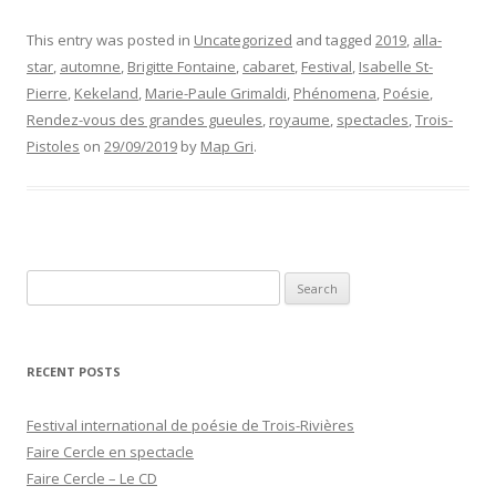
This entry was posted in
Uncategorized
and tagged
2019
,
alla-
star
,
automne
,
Brigitte Fontaine
,
cabaret
,
Festival
,
Isabelle St-
Pierre
,
Kekeland
,
Marie-Paule Grimaldi
,
Phénomena
,
Poésie
,
Rendez-vous des grandes gueules
,
royaume
,
spectacles
,
Trois-
Pistoles
on
29/09/2019
by
Map Gri
.
Search
for:
RECENT POSTS
Festival international de poésie de Trois-Rivières
Faire Cercle en spectacle
Faire Cercle – Le CD