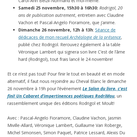
Carol-Ann Belzil-Normand et moi-même.
Samedi 25 novembre, 15h30 à 16h30:
Rodrigol, 20
ans de publication autrement
, entretien avec Claudine
Vachon et Pascal-Angelo Fioramore, que j’anime.
Dimanche 26 novembre, 12h à 13h
:
Séance de
dédicaces de mon recueil
Archéologie de la présence
,
publié chez Rodrigol. Rerouvez également à la table
Véronique Lambert qui signera son livre C’est de l’âme
hard (Rodrigol), tout frais lancé le 24 novembre!
Et ce n’est pas tout! Pour finir le tout en beauté et en mode
alternatif, il faut nous rejoindre au Cheval Blanc le dimanche
26 novembre à 19h pour l’événement
Le Salon du livre, c’est
fini! Un Cabaret d’impertinences poétiques RodriMou
, un
rassemblement unique des éditions Rodrigol et Moult!
Avec : Pascal-Angelo Fioramore, Claudine Vachon, Jasmin
Miville-Allard, Véronique Lambert, Guillaume Van Roberge,
Michel Simonsen, Simon Paquet, Patrice Lessard, Alexis Du