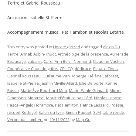
Tertre et Gabriel Rousseau
Animation: Isabelle St-Pierre
Accompagnement musical: Pat Hamilton et Nicolas Letarte
This entry was posted in
Uncategorized
and tagged
Alexis Du
Tertre
,
Annab Aubin-Thuot
,
Archéologie de la présence
,
Aunerade
Beaucage
,
cabaret
,
Carol-Ann Belzil-Normand
,
Claudine Vachon
,
Coopérative Coup de griffe.
,
CRILCQ
,
dédicace
,
Espace Zines
,
Gabriel Rousseau
,
Guillaume-Van Roberge
,
Hélène Laforest
,
Isabelle St-Pierre
,
Jasmin Miville-Allard
,
Julie Delporte
,
Karine
Rosso
,
Marie-Ève Bouchard Meb
,
Marie-Paule Grimaldi
,
Michel
Simonsen
,
Montréal
,
Moult
,
N'était-ce pas l'été
,
Nicolas Letarte
,
Pascal-Angelo Fioramore
,
Pat Hamilton
,
Patrice Lessard
,
Poésie
,
recueil
,
Rodrigol
,
Salon du livre
,
Simon Paquet
,
SLM
,
table ronde
,
Véronique Lambert
on
19/11/2023
by
Map Gri
.