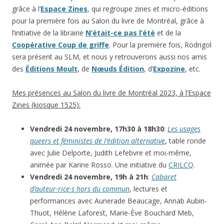
grâce à l’
Espace Zines
, qui regroupe zines et micro-éditions
pour la première fois au Salon du livre de Montréal, grâce à
l’initiative de la librairie
N’était-ce pas l’été
et de la
Coopérative Coup de griffe
. Pour la première fois, Rodrigol
sera présent au SLM, et nous y retrouverons aussi nos amis
des
Éditions Moult
, de
Nœuds Édition
, d’
Expozine
, etc.
Mes présences au Salon du livre de Montréal 2023, à l’Espace
Zines (kiosque 1525):
Vendredi 24 novembre, 17h30 à 18h30
:
Les usages
queers et féministes de l’édition alternative
, table ronde
avec Julie Delporte, Judith Lefebvre et moi-même,
animée par Karine Rosso. Une initiative du
CRILCQ
.
Vendredi 24 novembre, 19h à 21h
:
Cabaret
d’auteur·rice·s hors du commun
, lectures et
performances avec Aunerade Beaucage, Annab Aubin-
Thuot, Hélène Laforest, Marie-Ève Bouchard Meb,