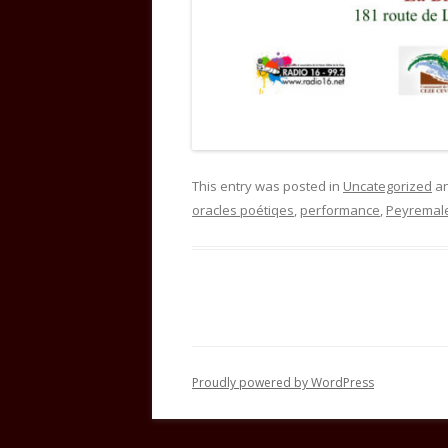
This entry was posted in
Uncategorized
an
oracles poétiqes
,
performance
,
Peyremal
Proudly powered by WordPress