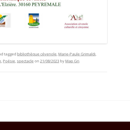
d tagged
bibliothèque cévenole
,
Marie-Paule Grimaldi
,
e
,
Poésie
,
spectacle
on
21/08/2023
by
Map Gri
.