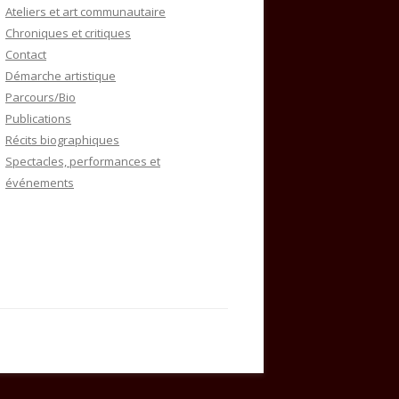
Ateliers et art communautaire
Chroniques et critiques
Contact
Démarche artistique
Parcours/Bio
Publications
Récits biographiques
Spectacles, performances et
événements