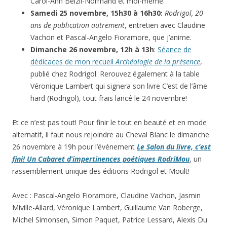
Carol-Ann Belzil-Normand et moi-même.
Samedi 25 novembre, 15h30 à 16h30:
Rodrigol, 20
ans de publication autrement
, entretien avec Claudine
Vachon et Pascal-Angelo Fioramore, que j’anime.
Dimanche 26 novembre, 12h à 13h
:
Séance de
dédicaces de mon recueil
Archéologie de la présence
,
publié chez Rodrigol. Rerouvez également à la table
Véronique Lambert qui signera son livre C’est de l’âme
hard (Rodrigol), tout frais lancé le 24 novembre!
Et ce n’est pas tout! Pour finir le tout en beauté et en mode
alternatif, il faut nous rejoindre au Cheval Blanc le dimanche
26 novembre à 19h pour l’événement
Le Salon du livre, c’est
fini! Un Cabaret d’impertinences poétiques RodriMou
, un
rassemblement unique des éditions Rodrigol et Moult!
Avec : Pascal-Angelo Fioramore, Claudine Vachon, Jasmin
Miville-Allard, Véronique Lambert, Guillaume Van Roberge,
Michel Simonsen, Simon Paquet, Patrice Lessard, Alexis Du