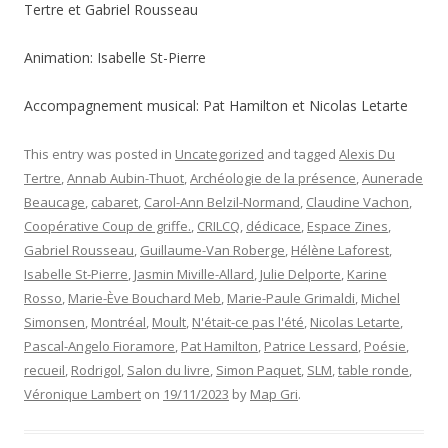
Tertre et Gabriel Rousseau
Animation: Isabelle St-Pierre
Accompagnement musical: Pat Hamilton et Nicolas Letarte
This entry was posted in
Uncategorized
and tagged
Alexis Du
Tertre
,
Annab Aubin-Thuot
,
Archéologie de la présence
,
Aunerade
Beaucage
,
cabaret
,
Carol-Ann Belzil-Normand
,
Claudine Vachon
,
Coopérative Coup de griffe.
,
CRILCQ
,
dédicace
,
Espace Zines
,
Gabriel Rousseau
,
Guillaume-Van Roberge
,
Hélène Laforest
,
Isabelle St-Pierre
,
Jasmin Miville-Allard
,
Julie Delporte
,
Karine
Rosso
,
Marie-Ève Bouchard Meb
,
Marie-Paule Grimaldi
,
Michel
Simonsen
,
Montréal
,
Moult
,
N'était-ce pas l'été
,
Nicolas Letarte
,
Pascal-Angelo Fioramore
,
Pat Hamilton
,
Patrice Lessard
,
Poésie
,
recueil
,
Rodrigol
,
Salon du livre
,
Simon Paquet
,
SLM
,
table ronde
,
Véronique Lambert
on
19/11/2023
by
Map Gri
.