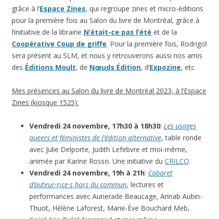
grâce à l’
Espace Zines
, qui regroupe zines et micro-éditions
pour la première fois au Salon du livre de Montréal, grâce à
l’initiative de la librairie
N’était-ce pas l’été
et de la
Coopérative Coup de griffe
. Pour la première fois, Rodrigol
sera présent au SLM, et nous y retrouverons aussi nos amis
des
Éditions Moult
, de
Nœuds Édition
, d’
Expozine
, etc.
Mes présences au Salon du livre de Montréal 2023, à l’Espace
Zines (kiosque 1525):
Vendredi 24 novembre, 17h30 à 18h30
:
Les usages
queers et féministes de l’édition alternative
, table ronde
avec Julie Delporte, Judith Lefebvre et moi-même,
animée par Karine Rosso. Une initiative du
CRILCQ
.
Vendredi 24 novembre, 19h à 21h
:
Cabaret
d’auteur·rice·s hors du commun
, lectures et
performances avec Aunerade Beaucage, Annab Aubin-
Thuot, Hélène Laforest, Marie-Ève Bouchard Meb,