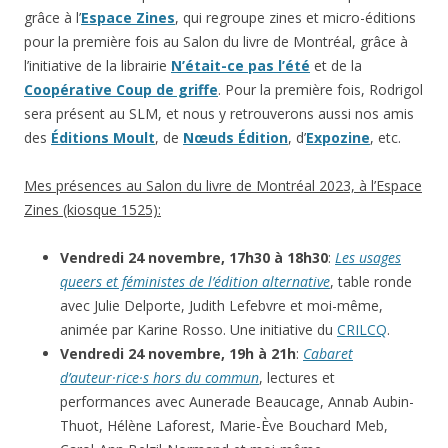
grâce à l’
Espace Zines
, qui regroupe zines et micro-éditions
pour la première fois au Salon du livre de Montréal, grâce à
l’initiative de la librairie
N’était-ce pas l’été
et de la
Coopérative Coup de griffe
. Pour la première fois, Rodrigol
sera présent au SLM, et nous y retrouverons aussi nos amis
des
Éditions Moult
, de
Nœuds Édition
, d’
Expozine
, etc.
Mes présences au Salon du livre de Montréal 2023, à l’Espace
Zines (kiosque 1525):
Vendredi 24 novembre, 17h30 à 18h30
:
Les usages
queers et féministes de l’édition alternative
, table ronde
avec Julie Delporte, Judith Lefebvre et moi-même,
animée par Karine Rosso. Une initiative du
CRILCQ
.
Vendredi 24 novembre, 19h à 21h
:
Cabaret
d’auteur·rice·s hors du commun
, lectures et
performances avec Aunerade Beaucage, Annab Aubin-
Thuot, Hélène Laforest, Marie-Ève Bouchard Meb,