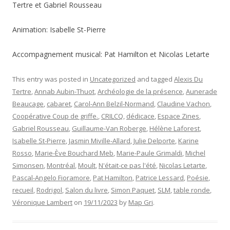
Tertre et Gabriel Rousseau
Animation: Isabelle St-Pierre
Accompagnement musical: Pat Hamilton et Nicolas Letarte
This entry was posted in
Uncategorized
and tagged
Alexis Du
Tertre
,
Annab Aubin-Thuot
,
Archéologie de la présence
,
Aunerade
Beaucage
,
cabaret
,
Carol-Ann Belzil-Normand
,
Claudine Vachon
,
Coopérative Coup de griffe.
,
CRILCQ
,
dédicace
,
Espace Zines
,
Gabriel Rousseau
,
Guillaume-Van Roberge
,
Hélène Laforest
,
Isabelle St-Pierre
,
Jasmin Miville-Allard
,
Julie Delporte
,
Karine
Rosso
,
Marie-Ève Bouchard Meb
,
Marie-Paule Grimaldi
,
Michel
Simonsen
,
Montréal
,
Moult
,
N'était-ce pas l'été
,
Nicolas Letarte
,
Pascal-Angelo Fioramore
,
Pat Hamilton
,
Patrice Lessard
,
Poésie
,
recueil
,
Rodrigol
,
Salon du livre
,
Simon Paquet
,
SLM
,
table ronde
,
Véronique Lambert
on
19/11/2023
by
Map Gri
.