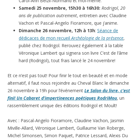
Carol-Ann Belzil-Normand et moi-même.
Samedi 25 novembre, 15h30 à 16h30:
Rodrigol, 20
ans de publication autrement
, entretien avec Claudine
Vachon et Pascal-Angelo Fioramore, que j’anime.
Dimanche 26 novembre, 12h à 13h
:
Séance de
dédicaces de mon recueil
Archéologie de la présence
,
publié chez Rodrigol. Rerouvez également à la table
Véronique Lambert qui signera son livre C’est de l’âme
hard (Rodrigol), tout frais lancé le 24 novembre!
Et ce n’est pas tout! Pour finir le tout en beauté et en mode
alternatif, il faut nous rejoindre au Cheval Blanc le dimanche
26 novembre à 19h pour l’événement
Le Salon du livre, c’est
fini! Un Cabaret d’impertinences poétiques RodriMou
, un
rassemblement unique des éditions Rodrigol et Moult!
Avec : Pascal-Angelo Fioramore, Claudine Vachon, Jasmin
Miville-Allard, Véronique Lambert, Guillaume Van Roberge,
Michel Simonsen, Simon Paquet, Patrice Lessard, Alexis Du