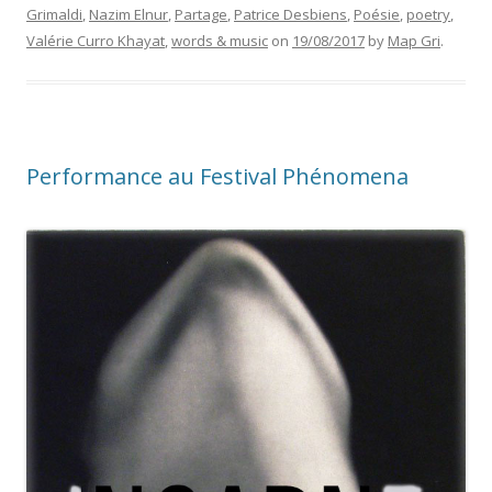
Grimaldi
,
Nazim Elnur
,
Partage
,
Patrice Desbiens
,
Poésie
,
poetry
,
Valérie Curro Khayat
,
words & music
on
19/08/2017
by
Map Gri
.
Performance au Festival Phénomena