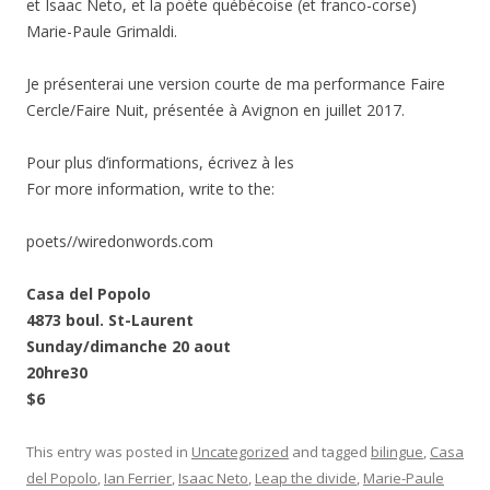
et Isaac Neto, et la poète québécoise (et franco-corse)
Marie-Paule Grimaldi.
Je présenterai une version courte de ma performance Faire
Cercle/Faire Nuit, présentée à Avignon en juillet 2017.
Pour plus d’informations, écrivez à les
For more information, write to the:
poets//wiredonwords.com
Casa del Popolo
4873 boul. St-Laurent
Sunday/dimanche 20 aout
20hre30
$6
This entry was posted in
Uncategorized
and tagged
bilingue
,
Casa
del Popolo
,
Ian Ferrier
,
Isaac Neto
,
Leap the divide
,
Marie-Paule