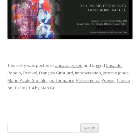
This entry was posted in
Uncategorized
and tagged
Casa del
Popolo
,
Festival
,
François Girouard
,
improvisation
,
Jeremie Jones
,
Marie-Paule Grimaldi
,
performance
,
Phénomena
,
Poésie
,
Transe
on
01/10/2014
by
Map Gri
.
Search
for: