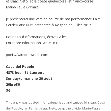
et Isaac Neto, et la poète québécoise (et franco-corse)
Marie-Paule Grimaldi.
Je présenterai une version courte de ma performance Faire
Cercle/Faire Nuit, présentée à Avignon en juillet 2017.
Pour plus d’informations, écrivez à les
For more information, write to the:
poets//wiredonwords.com
Casa del Popolo
4873 boul. St-Laurent
Sunday/dimanche 20 aout
20hre30
$6
This entry was posted in
Uncategorized
and tagged
bilingue
,
Casa
del Popolo
,
Ian Ferrier
,
Isaac Neto
,
Leap the divide
,
Marie-Paule