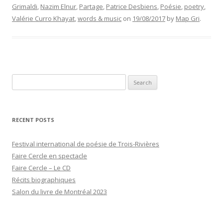
Grimaldi
,
Nazim Elnur
,
Partage
,
Patrice Desbiens
,
Poésie
,
poetry
,
Valérie Curro Khayat
,
words & music
on
19/08/2017
by
Map Gri
.
Search
for:
RECENT POSTS
Festival international de poésie de Trois-Rivières
Faire Cercle en spectacle
Faire Cercle – Le CD
Récits biographiques
Salon du livre de Montréal 2023