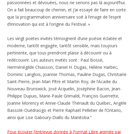
passionnées et dévouées, nous ne serions pas là aujourd’hui.
On a fait beaucoup de chemin, et j’ai essayé de faire en sorte
que la programmation anniversaire soit à l’image de l’esprit
d’innovation qui est à l’origine du Festival. »
Les vingt poètes invités témoignent d’une poésie éclatée et
moderne, tantôt engagée, tantôt sensible, mais toujours
pertinente, que tous prendront plaisir à découvrir ou à
redécouvrir. Les auteurs invités sont : Paul Bossé,
Herménégilde Chiasson, Daniel H. Dugas, Hélène Harbec,
Dominic Langlois, Joannie Thomas, Pauline Dugas, Christiane
Saint-Pierre, Jean-Mari Pître et Martin Roy, de l’Acadie du
Nouveau-Brunswick, José Acquelin, Joséphine Bacon, Jean-
Philippe Dupuis, Marie-Paule Grimaldi, François Guerrette,
Joanne Morency et Annie-Claude Thériault du Québec, Angèle
Bassolé-Ouédraogo et Pierre Raphaël Pelletier de l’Ontario,
ainsi que Lise Gaboury-Diallo du Manitoba.”
Pour écouter l’entrevue donnée à Format Libre animée par