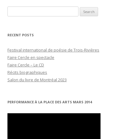
Search
for:
RECENT POSTS
Festival international de poésie de Trois-Rivières
Faire Cercle en spectacle
Faire Cercle – Le CD
Récits biographiques
Salon du livre de Montréal 2023
PERFORMANCE À LA PLACE DES ARTS MARS 2014