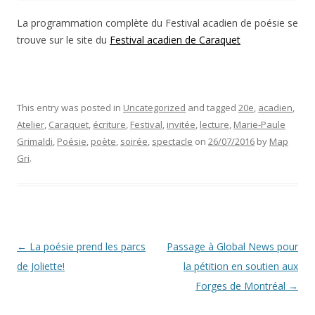
La programmation complète du Festival acadien de poésie se
trouve sur le site du
Festival acadien de Caraquet
This entry was posted in
Uncategorized
and tagged
20e
,
acadien
,
Atelier
,
Caraquet
,
écriture
,
Festival
,
invitée
,
lecture
,
Marie-Paule
Grimaldi
,
Poésie
,
poète
,
soirée
,
spectacle
on
26/07/2016
by
Map
Gri
.
Post navigation
←
La poésie prend les parcs
Passage à Global News pour
de Joliette!
la pétition en soutien aux
Forges de Montréal
→