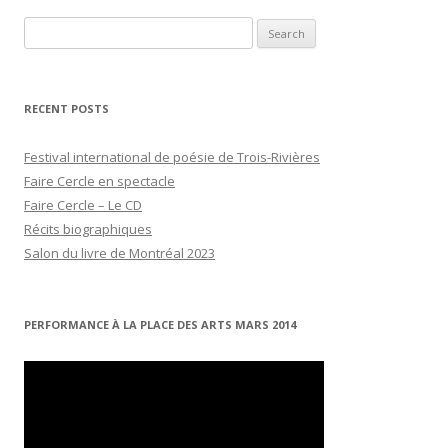
Search
for:
RECENT POSTS
Festival international de poésie de Trois-Rivières
Faire Cercle en spectacle
Faire Cercle – Le CD
Récits biographiques
Salon du livre de Montréal 2023
PERFORMANCE À LA PLACE DES ARTS MARS 2014