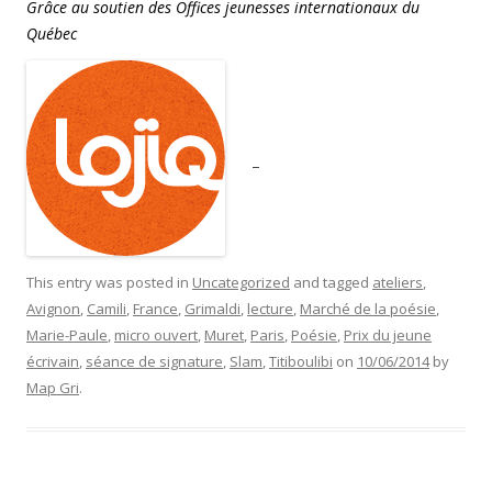
Grâce au soutien des Offices jeunesses internationaux du
Québec
–
This entry was posted in
Uncategorized
and tagged
ateliers
,
Avignon
,
Camili
,
France
,
Grimaldi
,
lecture
,
Marché de la poésie
,
Marie-Paule
,
micro ouvert
,
Muret
,
Paris
,
Poésie
,
Prix du jeune
écrivain
,
séance de signature
,
Slam
,
Titiboulibi
on
10/06/2014
by
Map Gri
.