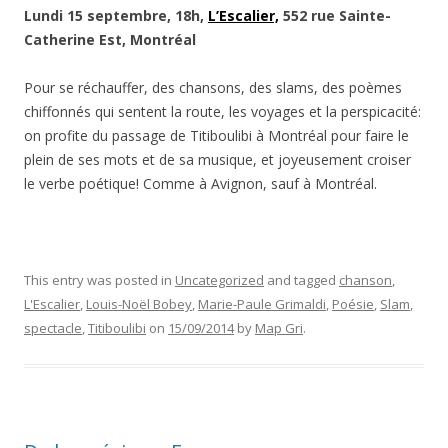
Lundi 15 septembre, 18h,
L’Escalier,
552 rue Sainte-
Catherine Est, Montréal
Pour se réchauffer, des chansons, des slams, des poèmes
chiffonnés qui sentent la route, les voyages et la perspicacité:
on profite du passage de Titiboulibi à Montréal pour faire le
plein de ses mots et de sa musique, et joyeusement croiser
le verbe poétique! Comme à Avignon, sauf à Montréal.
This entry was posted in
Uncategorized
and tagged
chanson
,
L'Escalier
,
Louis-Noël Bobey
,
Marie-Paule Grimaldi
,
Poésie
,
Slam
,
spectacle
,
Titiboulibi
on
15/09/2014
by
Map Gri
.