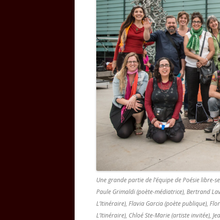
Une grande partie de l’équipe de Poésie libre-s
Paule Grimaldi (poète-médiatrice), Bertrand La
L’Itinéraire), Flavia Garcia (poète publique), Fl
L’Itinéraire), Chloé Ste-Marie (artiste invitée),