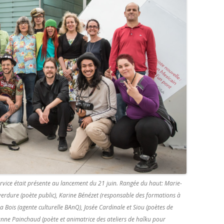
ervice était présente au lancement du 21 juin. Rangée du haut: Marie-
verdure (poète public), Karine Bénézet (responsable des formations à
ora Bois (agente culturelle BAnQ), Josée Cardinale et Siou (poètes de
 Jeanne Painchaud (poète et animatrice des ateliers de haîku pour