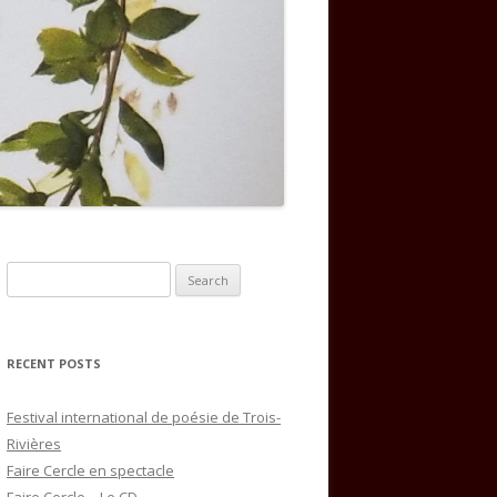
Search
for:
RECENT POSTS
Festival international de poésie de Trois-
Rivières
Faire Cercle en spectacle