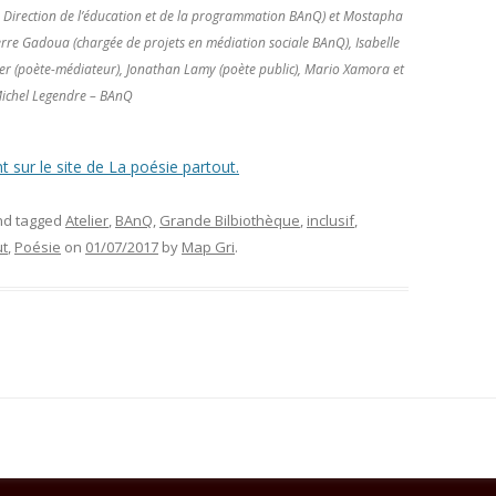
à la Direction de l’éducation et de la programmation BAnQ) et Mostapha
ierre Gadoua (chargée de projets en médiation sociale BAnQ), Isabelle
er (poète-médiateur), Jonathan Lamy (poète public), Mario Xamora et
 Michel Legendre – BAnQ
t sur le site de La poésie partout.
d tagged
Atelier
,
BAnQ
,
Grande Bilbiothèque
,
inclusif
,
ut
,
Poésie
on
01/07/2017
by
Map Gri
.