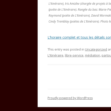
L’Itinéraire), Iris Amizlev (chargée de projets 
(poète de L’Itinéraire). Rangée du bas: Marie-P
Raymond (poète de L’Itinéraire), David Wormak
Cindy Tremblay (poètes de L’Itinéraire). Photo
L’horaire complet et tous les détails son
This entry was posted in
Uncategorized
an
L'Itinéraire
,
libre-service
,
médiation
,
parto
Proudly powered by WordPress