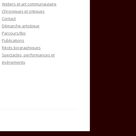
Ateliers et art communautaire
Chroniques et critiques
Contact
Démarche artistique
Parcours/Bio
Publications
Récits biographiques
Spectacles, performances et
événements