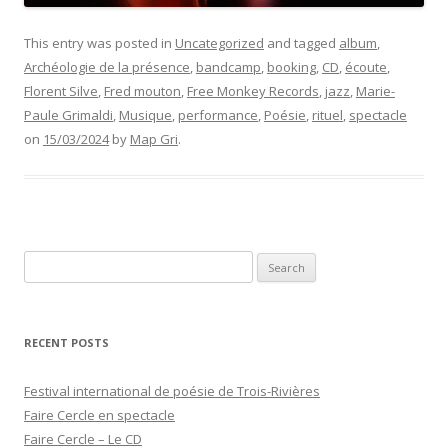
This entry was posted in
Uncategorized
and tagged
album
,
Archéologie de la présence
,
bandcamp
,
booking
,
CD
,
écoute
,
Florent Silve
,
Fred mouton
,
Free Monkey Records
,
jazz
,
Marie-
Paule Grimaldi
,
Musique
,
performance
,
Poésie
,
rituel
,
spectacle
on
15/03/2024
by
Map Gri
.
Search
for:
RECENT POSTS
Festival international de poésie de Trois-Rivières
Faire Cercle en spectacle
Faire Cercle – Le CD