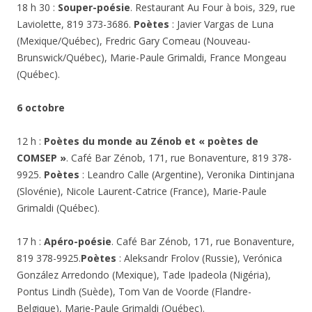
18 h 30 :
Souper-poésie
. Restaurant Au Four à bois, 329, rue
Laviolette, 819 373-3686.
Poètes
: Javier Vargas de Luna
(Mexique/Québec), Fredric Gary Comeau (Nouveau-
Brunswick/Québec), Marie-Paule Grimaldi, France Mongeau
(Québec).
6 octobre
12 h :
Poètes du monde au Zénob
et « poètes de
COMSEP »
.
Café Bar Zénob, 171, rue Bonaventure, 819 378-
9925.
Poètes
: Leandro Calle (Argentine), Veronika Dintinjana
(Slovénie), Nicole Laurent-Catrice (France), Marie-Paule
Grimaldi (Québec).
17 h :
Apéro-poésie
.
Café Bar Zénob, 171, rue Bonaventure,
819 378-9925.
Poètes
:
Aleksandr Frolov (Russie), Verónica
González Arredondo (Mexique), Tade Ipadeola (Nigéria),
Pontus Lindh (Suède), Tom Van de Voorde (Flandre-
Belgique), Marie-Paule Grimaldi (Québec).