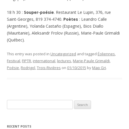
18 h 30 :
Souper-poésie
. Restaurant Le Lupin, 376, rue
Saint-Georges, 819 374-4740.
Poètes
: Leandro Calle
(Argentine), Yolanda Castaño (Espagne), Bios Diallo
(Mauritanie), Aleksandr Frolov (Russie), Marie-Paule Grimaldi
(Québec).
This entry was posted in
Uncategorized
and tagged
Éoliennes
,
Festival
,
FIPTR
,
international
,
lectures
,
Marie-Paule Grimaldi
,
Poésie
,
Rodrigol
,
Trois-Rivières
on
01/10/2015
by
Map Gri
.
Search
for:
RECENT POSTS