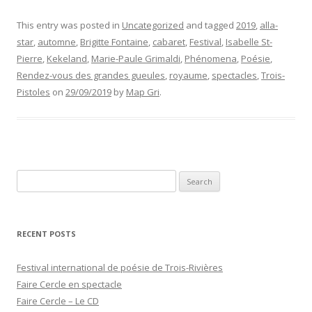
This entry was posted in
Uncategorized
and tagged
2019
,
alla-
star
,
automne
,
Brigitte Fontaine
,
cabaret
,
Festival
,
Isabelle St-
Pierre
,
Kekeland
,
Marie-Paule Grimaldi
,
Phénomena
,
Poésie
,
Rendez-vous des grandes gueules
,
royaume
,
spectacles
,
Trois-
Pistoles
on
29/09/2019
by
Map Gri
.
Search
for:
RECENT POSTS
Festival international de poésie de Trois-Rivières
Faire Cercle en spectacle
Faire Cercle – Le CD