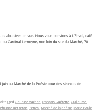
ques abrasives en vue. Nous vous convions à L’Envol, café
 ou Cardinal Lemoyne, non loin du site du Marché, 70
14 juin au Marché de la Poésie pour des séances de
.
d tagged
Claudine Vachon
,
François Guérette
,
Guillaume-
-Philippe Bergeron
,
L'envol
,
Marché de la poésie
,
Marie-Paule