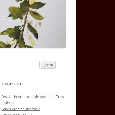
Search
for:
RECENT POSTS
Festival international de poésie de Trois-
Rivières
Faire Cercle en spectacle