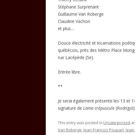
Stéphane Surprenant
Guillaume-Van Roberge
Claudine Vachon
et plus…
Douce électricité et incarnations poéti
québécois, près des Métro Place Monge
rue Lacépède (5e).
Entrée libre.
**
Je serai également présente les 13 et 
signature de
Lame crépuscule
(Rodrigol)
This entry was posted in
Uncategorized
an
Van Roberge
,
Jean-François Poupart
,
Jean