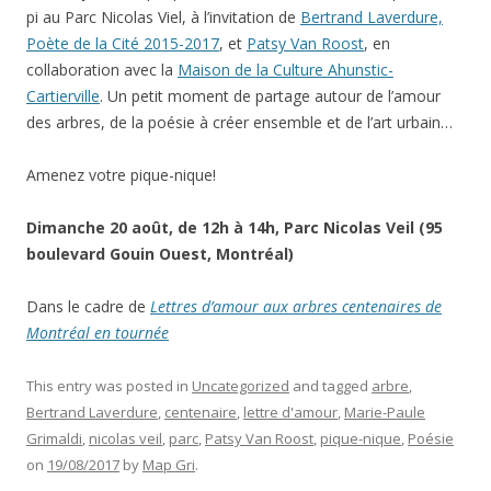
pi au Parc Nicolas Viel, à l’invitation de
Bertrand Laverdure,
Poète de la Cité 2015-2017
, et
Patsy Van Roost
, en
collaboration avec la
Maison de la Culture Ahunstic-
Cartierville
. Un petit moment de partage autour de l’amour
des arbres, de la poésie à créer ensemble et de l’art urbain…
Amenez votre pique-nique!
Dimanche 20 août, de 12h à 14h, Parc Nicolas Veil (95
boulevard Gouin Ouest, Montréal)
Dans le cadre de
Lettres d’amour aux arbres centenaires de
Montréal en tournée
This entry was posted in
Uncategorized
and tagged
arbre
,
Bertrand Laverdure
,
centenaire
,
lettre d'amour
,
Marie-Paule
Grimaldi
,
nicolas veil
,
parc
,
Patsy Van Roost
,
pique-nique
,
Poésie
on
19/08/2017
by
Map Gri
.