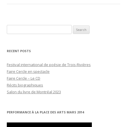
Search
for:
RECENT POSTS
Festival international de poésie de Trois-Rivières
Faire Cercle en spectacle
Faire Cercle – Le CD
Récits biographiques
Salon du livre de Montréal 2023
PERFORMANCE À LA PLACE DES ARTS MARS 2014