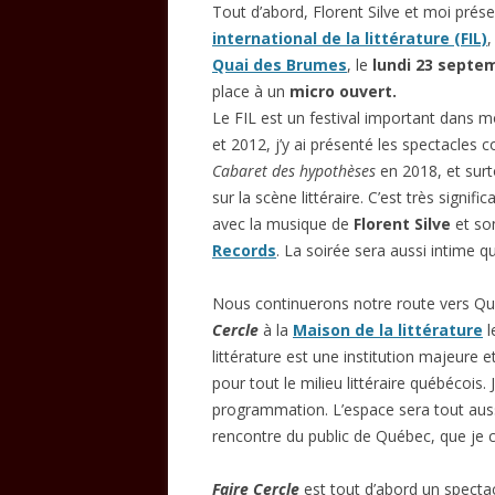
Tout d’abord, Florent Silve et moi pré
international de la littérature (FIL)
,
Quai des Brumes
, le
lundi 23 septe
place à un
micro ouvert.
Le FIL est un festival important dans mon
et 2012, j’y ai présenté les spectacles c
Cabaret des hypothèses
en 2018, et surt
sur la scène littéraire. C’est très signif
avec la musique de
Florent Silve
et son
Records
. La soirée sera aussi intime q
Nous continuerons notre route vers Qu
Cercle
à la
Maison de la littérature
l
littérature est une institution majeure 
pour tout le milieu littéraire québécois.
programmation. L’espace sera tout auss
rencontre du public de Québec, que je 
Faire Cercle
est tout d’abord un spectac