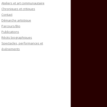
Ateliers et art communautaire
Chroniques et critiques
Contact
Démarche artistique
Parcours/Bio
Publications
Récits biographiques
Spectacles, performances et
événements