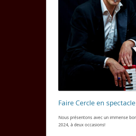
Faire Cercle en spectacle
Nous présentons avec un immense bon
2024, à deux occasions!