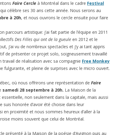
sentons
Faire Cercle
à Montréal dans le cadre
Festival
 qui célèbre ses 30 ans cette année. Nous serons au
mbre à 20h
, et nous ouvrons le cercle ensuite pour faire
 parcours artistique: j’ai fait partie de l’équipe en 2011
ollectifs
Des Filles qui ont de la gueule
en 2012 et le
out, j’ai vu de nombreux spectacles et j’y ai tant appris
icatif de présenter ce projet solo, soigneusement travaillé
 travail de réalisation avec sa compagnie
Free Monkey
ue fulgurante, et pleine de surprises avec le micro ouvert.
ébec, où nous offrirons une représentation de
Faire
e
samedi 28 septembre à 20h.
La Maison de la
et essentielle, non seulement dans la capitale, mais aussi
 Je suis honorée d’avoir été choisie dans leur
i en proximité et nous sommes heureux d’aller à la
croise moins souvent que celui de Montréal.
le présenté à la Maison de la poésie d’Avignon puis au