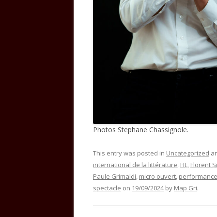
Photos Stephane Chassignole.
This entry was posted in
Uncategorized
an
international de la littérature
,
FIL
,
Florent S
Paule Grimaldi
,
micro ouvert
,
performanc
spectacle
on
19/09/2024
by
Map Gri
.