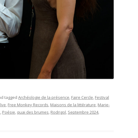
d tagged
Archéologie de la présence
,
Faire Cercle
,
Festival
ilve
,
Free Monkey Records
,
Maisons de la littérature
,
Marie-
e
,
Poésie
,
quai des brumes
,
Rodrigol
,
Septembre 2024
,