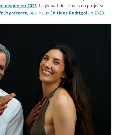
en disque en 2023
. La plupart des textes du projet se
e la présence,
publié aux
Éditions Rodrigol
en 2023
.