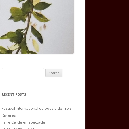
Search
for:
RECENT POSTS
Festival international de poésie de Trois-
Rivières
Faire Cercle en spectacle