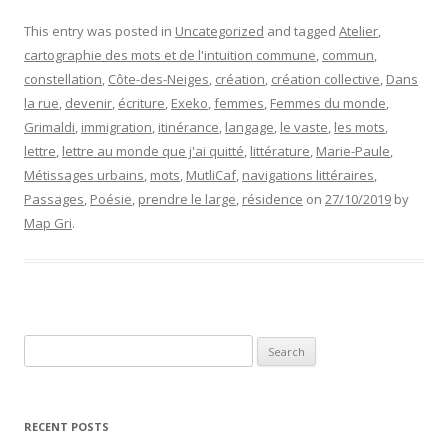
This entry was posted in
Uncategorized
and tagged
Atelier
,
cartographie des mots et de l'intuition commune
,
commun
,
constellation
,
Côte-des-Neiges
,
création
,
création collective
,
Dans
la rue
,
devenir
,
écriture
,
Exeko
,
femmes
,
Femmes du monde
,
Grimaldi
,
immigration
,
itinérance
,
langage
,
le vaste
,
les mots
,
lettre
,
lettre au monde que j'ai quitté
,
littérature
,
Marie-Paule
,
Métissages urbains
,
mots
,
MutliCaf
,
navigations littéraires
,
Passages
,
Poésie
,
prendre le large
,
résidence
on
27/10/2019
by
Map Gri
.
Search
for:
RECENT POSTS