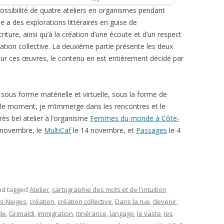
ossibilité de quatre ateliers en organismes pendant
e a des explorations littéraires en guise de
iture, ainsi qu’à la création d’une écoute et d’un respect
éation collective. La deuxième partie présente les deux
 pour ces œuvres, le contenu en est entièrement décidé par
 sous forme matérielle et virtuelle, sous la forme de
r le moment, je m’immerge dans les rencontres et le
rès bel atelier à l’organisme
Femmes du monde à Côte-
 novembre, le
MultiCaf
le 14 novembre, et
Passages
le 4
d tagged
Atelier
,
cartographie des mots et de l'intuition
s-Neiges
,
création
,
création collective
,
Dans la rue
,
devenir
,
de
,
Grimaldi
,
immigration
,
itinérance
,
langage
,
le vaste
,
les