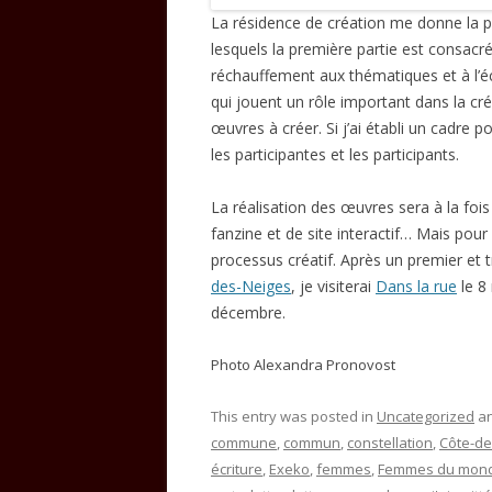
La résidence de création me donne la p
lesquels la première partie est consacré
réchauffement aux thématiques et à l’écr
qui jouent un rôle important dans la cr
œuvres à créer. Si j’ai établi un cadre
les participantes et les participants.
La réalisation des œuvres sera à la fois
fanzine et de site interactif… Mais pou
processus créatif. Après un premier et t
des-Neiges
, je visiterai
Dans la rue
le 8
décembre.
Photo Alexandra Pronovost
This entry was posted in
Uncategorized
an
commune
,
commun
,
constellation
,
Côte-de
écriture
,
Exeko
,
femmes
,
Femmes du mon