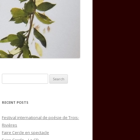
Search
for:
RECENT POSTS
Festival international de poésie de Trois-
Rivières
Faire Cercle en spectacle