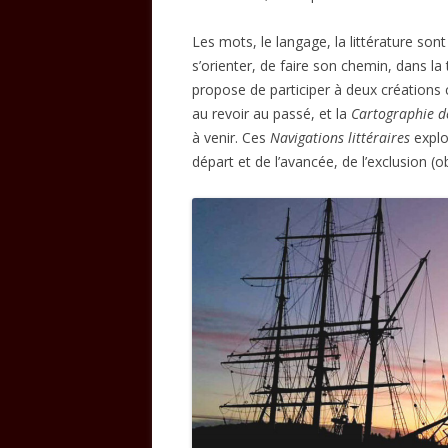
Les mots, le langage, la littérature so
s’orienter, de faire son chemin, dans la
propose de participer à deux créations 
au revoir au passé, et la
Cartographie d
à venir. Ces
Navigations littéraires
explo
départ et de l’avancée, de l’exclusion (ob