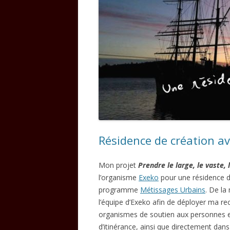
Résidence de création a
Mon projet
Prendre le large, le vaste,
l’organisme
Exeko
pour une résidence de
programme
Métissages Urbains
. De l
l’équipe d’Exeko afin de déployer ma re
organismes de soutien aux personnes en
d’itinérance, ainsi que directement dans 