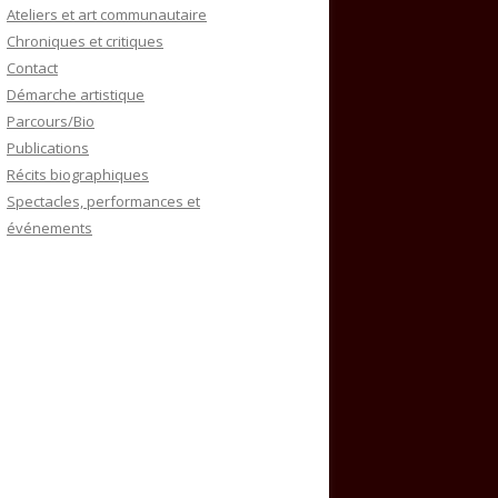
Ateliers et art communautaire
Chroniques et critiques
Contact
Démarche artistique
Parcours/Bio
Publications
Récits biographiques
Spectacles, performances et
événements