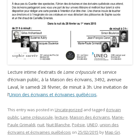
Lecture intime d’extraits de
Lame crépuscule
et service
d’écrivain public, à la Maison des écrivains, 3492, avenue
Laval, le samedi 28 février, de minuit à 3h. Une invitation de
l’
Union des écrivains et écrivaines québécois
.
This entry was posted in
Uncategorized
and tagged
écrivain
public
,
Lame crépuscule
,
lecture
,
Maison des écrivains
,
Marie-
Paule Grimaldi
,
nuit
,
Nuit Blanche
,
Poésie
,
UNEQ
,
union des
écrivains et écrivaines québécois
on
25/02/2015
by
Map Gri
.