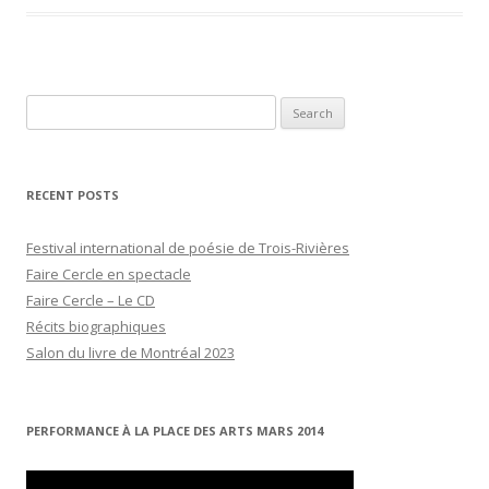
Search
for:
RECENT POSTS
Festival international de poésie de Trois-Rivières
Faire Cercle en spectacle
Faire Cercle – Le CD
Récits biographiques
Salon du livre de Montréal 2023
PERFORMANCE À LA PLACE DES ARTS MARS 2014