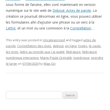
sous forme de fanzine, elles sont maintenant en version
numérique sur le site web de
Debout: Actes de parole
. La
création se poursuit désormais en ligne, vous pouvez utiliser
les formulaires afin d’ajouter une phrase ou un vers à la
Lettre
, et un mot ou une connexion à la
Constellation
…
This entry was posted in
Uncategorized
and tagged
actes de
parole
,
Constellation des mots
,
debout
,
en ligne
,
Exeko
,
le vaste
,
les mots
,
lettre au monde que j'ai quitté
,
littérature
,
littérature
numérique interactive
,
Marie-Paule Grimaldi
,
numérique
,
prendre
le large
on
07/09/2020
by
Map Gri
.
Search
for: