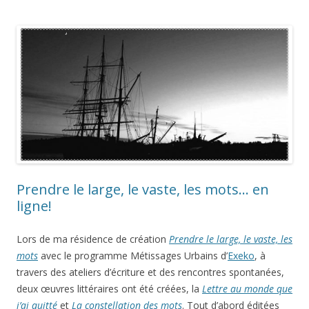
Prendre le large, le vaste, les mots… en
ligne!
Lors de ma résidence de création
Prendre le large, le vaste, les
mots
avec le programme Métissages Urbains d’
Exeko
, à
travers des ateliers d’écriture et des rencontres spontanées,
deux œuvres littéraires ont été créées, la
Lettre au monde que
j’ai quitté
et
La constellation des mots
. Tout d’abord éditées