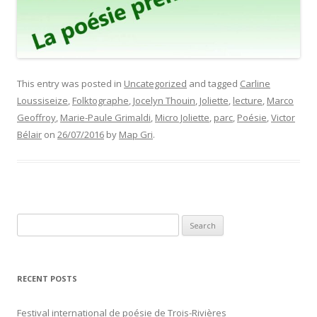
This entry was posted in
Uncategorized
and tagged
Carline
Loussiseize
,
Folktographe
,
Jocelyn Thouin
,
Joliette
,
lecture
,
Marco
Geoffroy
,
Marie-Paule Grimaldi
,
Micro Joliette
,
parc
,
Poésie
,
Victor
Bélair
on
26/07/2016
by
Map Gri
.
Search
for:
RECENT POSTS
Festival international de poésie de Trois-Rivières