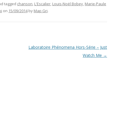
d tagged
chanson
,
L'Escalier
,
Louis-Noël Bobey
,
Marie-Paule
bi
on
15/09/2014
by
Map Gri
.
Laboratoire Phénomena Hors-Série – Just
Watch Me
→