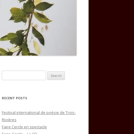
Search
for:
RECENT POSTS
Festival international de poésie de Trois-
Rivières
Faire Cercle en spectacle