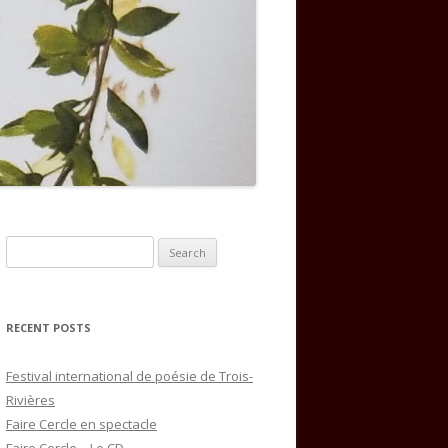
Search
for:
RECENT POSTS
Festival international de poésie de Trois-
Rivières
Faire Cercle en spectacle