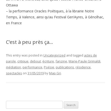
Ottawa
– la performance Oracles Poétiques, à la librairie Notre
Temps, à Valence, ainsi qu’au Festival Gen’Ayres, à Génolhac,
en France
C’est à peu près ça…
This entry was posted in
Uncategorized
and tagged
actes de
parole
,
critique
,
debout
,
écriture
,
fanzine
,
Marie-Paule Grimaldi
,
médiation
,
performance
,
Poésie
,
publications
,
résidence
,
spectacles
on
31/05/2019
by
Map Gri
.
Search
for: