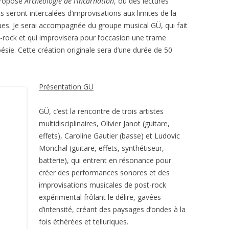
 propose
Archéologie de l’incarnation
, où des lectures
ts seront intercalées d’improvisations aux limites de la
tiques. Je serai accompagnée du groupe musical GÜ, qui fait
-rock et qui improvisera pour l’occasion une trame
ésie. Cette création originale sera d’une durée de 50
Présentation GÜ
GÜ, c’est la rencontre de trois artistes
multidisciplinaires, Olivier Janot (guitare,
effets), Caroline Gautier (basse) et Ludovic
Monchal (guitare, effets, synthétiseur,
batterie), qui entrent en résonance pour
créer des performances sonores et des
improvisations musicales de post-rock
expérimental frôlant le délire, gavées
d’intensité, créant des paysages d’ondes à la
fois éthérées et telluriques.