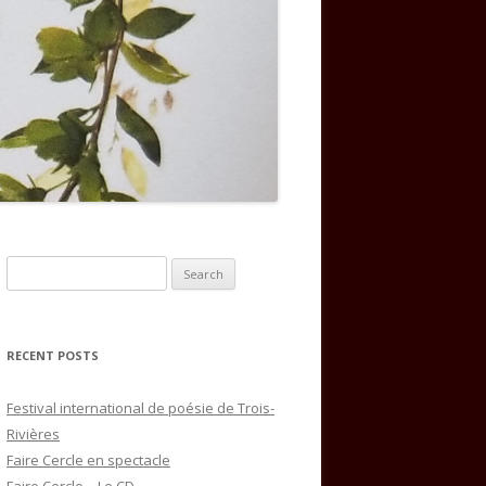
Search
for:
RECENT POSTS
Festival international de poésie de Trois-
Rivières
Faire Cercle en spectacle