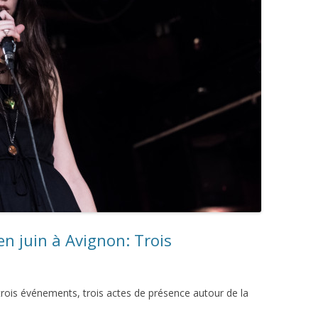
n juin à Avignon: Trois
trois événements, trois actes de présence autour de la