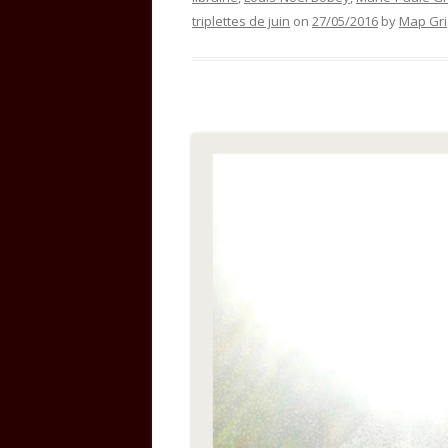
triplettes de juin
on
27/05/2016
by
Map Gri