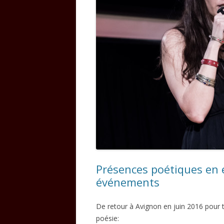
Présences poétiques en e
événements
De retour à Avignon en juin 2016 pour 
poésie: