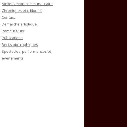
Ateliers et art communautaire
Chroniques et critiques
Contact
Démarche artistique
Parcours/Bio
Publications
Récits biographiques
Spectacles, performances et
événements