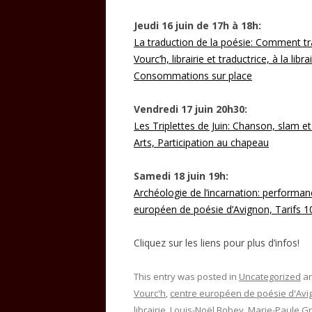
Jeudi 16 juin de 17h à 18h:
La traduction de la poésie: Comment tr
Vourc’h, librairie et traductrice, à la li
Consommations sur place
Vendredi 17 juin 20h30:
Les Triplettes de Juin: Chanson, slam e
Arts, Participation au chapeau
Samedi 18 juin 19h:
Archéologie de l’incarnation: performa
européen de poésie d’Avignon, Tarifs 
Cliquez sur les liens pour plus d’infos!
This entry was posted in
Uncategorized
an
Vourc'h
,
centre européen de poésie d'Avi
librairie
,
Louis-Noël Bobey
,
Marie-Paule Gr