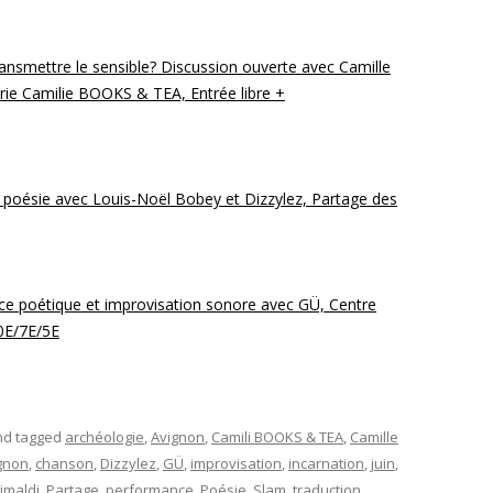
ansmettre le sensible? Discussion ouverte avec Camille
brairie Camilie BOOKS & TEA, Entrée libre +
t poésie avec Louis-Noël Bobey et Dizzylez, Partage des
nce poétique et improvisation sonore avec GÜ, Centre
10E/7E/5E
d tagged
archéologie
,
Avignon
,
Camili BOOKS & TEA
,
Camille
gnon
,
chanson
,
Dizzylez
,
GÜ
,
improvisation
,
incarnation
,
juin
,
imaldi
,
Partage
,
performance
,
Poésie
,
Slam
,
traduction
,