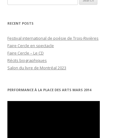
for:
RECENT POSTS
Festival international de poésie de Trois-Rivières
Faire Cercle en spectacle
Faire Cercle – Le CD
Récits biographiques
Salon du livre de Montréal 2023
PERFORMANCE À LA PLACE DES ARTS MARS 2014