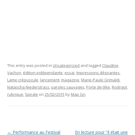
This entry was posted in
Uncategorized
and tagged
Claudine
Vachon
,
édition indépendante
,
essai
,
Impressions désirantes
,
Lame crépuscule
,
lancement
,
magazine
,
Marie-Paule Grimaldi
,
Natascha Niederstrass
,
paroles sauvages
,
Porte de tête
,
Rodrigol
,
rubrique
,
Spirale
on
25/02/2015
by
Map Gri
.
Post navigation
←
Performance au Festival
En lecture pour “Il était une