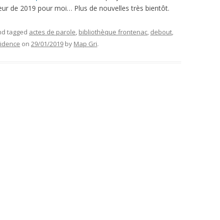
cœur de 2019 pour moi… Plus de nouvelles très bientôt.
d tagged
actes de parole
,
bibliothèque frontenac
,
debout
,
sidence
on
29/01/2019
by
Map Gri
.