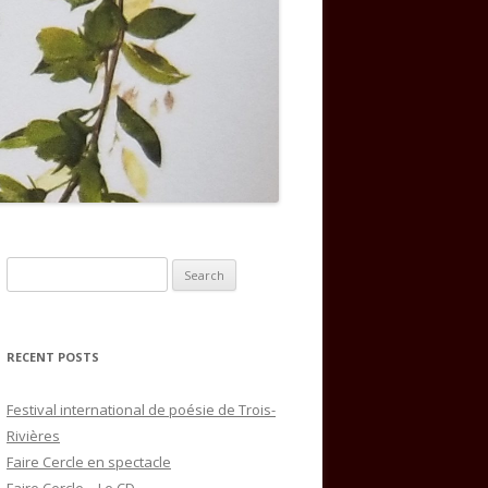
Search
for:
RECENT POSTS
Festival international de poésie de Trois-
Rivières
Faire Cercle en spectacle