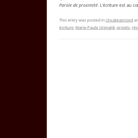
Parole de proximité
. L’écriture est au 
This entry was posted in
Uncategorized
an
écriture
,
Marie-Paule Grimaldi
,
projets
,
ré